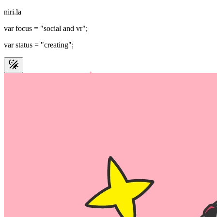
niri.la
var
focus =
"social and vr"
;
var
status =
"creating"
;