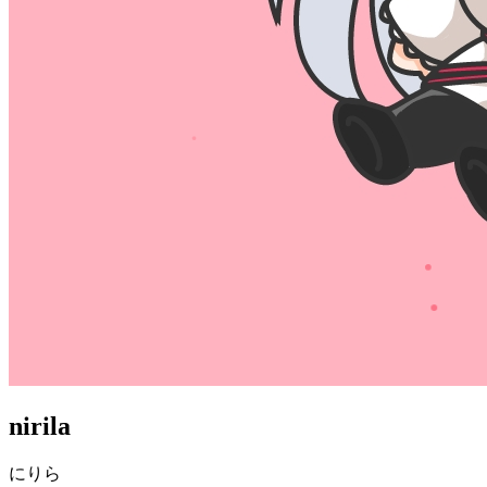
nirila
にりら