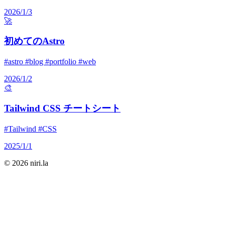
2026/1/3
🚀
初めてのAstro
#astro #blog #portfolio #web
2026/1/2
🎨
Tailwind CSS チートシート
#Tailwind #CSS
2025/1/1
© 2026 niri.la