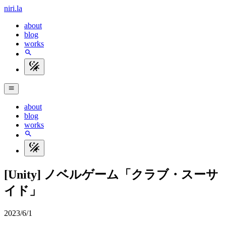
niri.la
about
blog
works
about
blog
works
[Unity] ノベルゲーム「クラブ・スーサ
イド」
2023/6/1