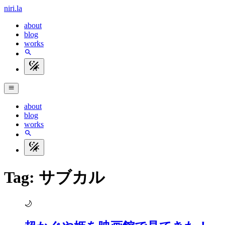
niri.la
about
blog
works
about
blog
works
Tag: サブカル
🌙