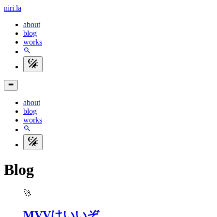
niri.la
about
blog
works
about
blog
works
Blog
🚀
MVVはいいぞ