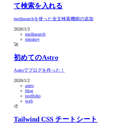
て検索を入れる
meilisearchを使った全文検索機能の追加
2026/1/3
meilisearch
misskey
🚀
初めてのAstro
Astroでブログを作った！
2026/1/2
astro
blog
portfolio
web
🎨
Tailwind CSS チートシート